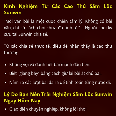
Kinh Nghiệm Từ Các Cao Thủ Sâm Lốc
Sunwin
“Mỗi ván bài là một cuộc chiến tâm lý. Không có bài
xấu, chỉ có cách chơi chưa đủ tinh tế.” – Người chơi kỳ
cựu tại Sunwin chia sẻ.
Từ các chia sẻ thực tế, điều dễ nhận thấy là cao thủ
thường:
Không vội vã đánh hết bài mạnh đầu tiên.
Biết “giăng bẫy” bằng cách giữ lại bài át chủ bài.
Nắm rõ các lượt bài đã ra để tính toán từng nước đi.
Lý Do Bạn Nên Trải Nghiệm Sâm Lốc Sunwin
Ngay Hôm Nay
Giao diện chuyên nghiệp, không lỗi thời