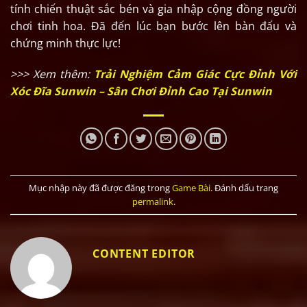
tính chiến thuật sắc bén và gia nhập cộng đồng người
chơi tinh hoa. Đã đến lúc bạn bước lên bàn đấu và
chứng minh thực lực!
>>> Xem thêm:
Trải Nghiệm Cảm Giác Cực Đỉnh Với
Xóc Đĩa Sunwin – Sân Chơi Đỉnh Cao Tại Sunwin
Mục nhập này đã được đăng trong
Game Bài
. Đánh dấu trang
permalink
.
CONTENT EDITOR