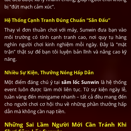
bị “đứt mạch cảm xúc”.
Hệ Thống Cạnh Tranh Đúng Chuẩn “Sân Đấu”
Thay vì đơn thuần chơi với máy, Sunwin đưa bạn vào
môi trường có tính cạnh tranh cao, nơi quy tụ hàng
nghìn người chơi kinh nghiệm mỗi ngày. Đây là “mặt
trận” thật sự để bạn tôi luyện bản lĩnh và nâng cao kỹ
năng.
Nhiều Sự Kiện, Thưởng Nóng Hấp Dẫn
Một điểm đáng chú ý tại
sâm lốc Sunwin
là hệ thống
event luôn được làm mới liên tục. Từ sự kiện ngày lễ,
tuần vàng đến minigame nhanh – tất cả đều mang đến
cho người chơi cơ hội thu về những phần thưởng hấp
dẫn mà không cần nạp tiền.
Những Sai Lầm Người Mới Cần Tránh Khi