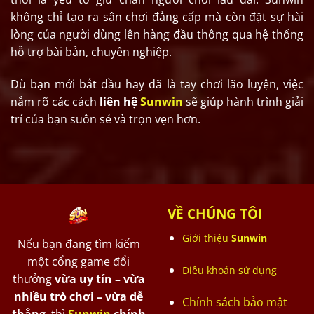
không chỉ tạo ra sân chơi đẳng cấp mà còn đặt sự hài
lòng của người dùng lên hàng đầu thông qua hệ thống
hỗ trợ bài bản, chuyên nghiệp.
Dù bạn mới bắt đầu hay đã là tay chơi lão luyện, việc
nắm rõ các cách
liên hệ
Sunwin
sẽ giúp hành trình giải
trí của bạn suôn sẻ và trọn vẹn hơn.
VỀ CHÚNG TÔI
Giới thiệu
Sunwin
Nếu bạn đang tìm kiếm
một cổng game đổi
Điều khoản sử dụng
thưởng
vừa uy tín – vừa
nhiều trò chơi – vừa dễ
Chính sách bảo mật