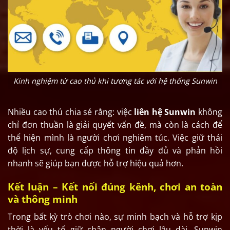
Kinh nghiệm từ cao thủ khi tương tác với hệ thống Sunwin
Nhiều cao thủ chia sẻ rằng: việc
liên hệ Sunwin
không
chỉ đơn thuần là giải quyết vấn đề, mà còn là cách để
thể hiện mình là người chơi nghiêm túc. Việc giữ thái
độ lịch sự, cung cấp thông tin đầy đủ và phản hồi
nhanh sẽ giúp bạn được hỗ trợ hiệu quả hơn.
Kết luận – Kết nối đúng kênh, chơi an toàn
và thông minh
Trong bất kỳ trò chơi nào, sự minh bạch và hỗ trợ kịp
thời là yếu tố giữ chân người chơi lâu dài. Sunwin