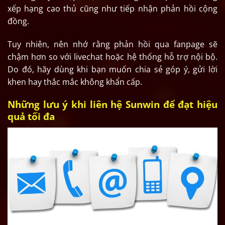
xếp hạng cao thủ cũng như tiếp nhận phản hồi cộng
đồng.
Tuy nhiên, nên nhớ rằng phản hồi qua fanpage sẽ
chậm hơn so với livechat hoặc hệ thống hỗ trợ nội bộ.
Do đó, hãy dùng khi bạn muốn chia sẻ góp ý, gửi lời
khen hay thắc mắc không khẩn cấp.
Những lưu ý khi liên hệ Sunwin để đạt hiệu
quả tối đa