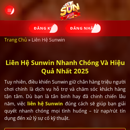
Chuyển
đến
nội
dung
ĐĂNG KÝ
ĐĂNG NHẬP
Trang Chủ
»
Liên Hệ Sunwin
Liên Hệ Sunwin Nhanh Chóng Và Hiệu
Quả Nhất 2025
Tuy nhiên, điều khiến Sunwin giữ chân hàng triệu người
chơi chính là dịch vụ hỗ trợ và chăm sóc khách hàng
tận tâm. Dù bạn là tân binh hay đã chinh chiến lâu
năm, việc
liên hệ Sunwin
đúng cách sẽ giúp bạn giải
quyết nhanh chóng mọi tình huống – từ nạp/rút tín
dụng đến xử lý sự cố kỹ thuật.