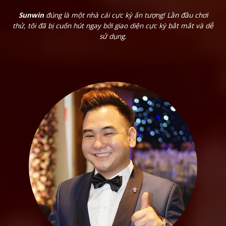
Và “đỉnh của đỉnh” – bài Macao
Sunwin
đúng là một nhà cái cực kỳ ấn tượng! Lần đầu chơi
thử, tôi đã bị cuốn hút ngay bởi giao diện cực kỳ bắt mắt và dễ
sử dụng.
Kho game
Sunwin
đa dạng với bài Macao, tài xỉu, slot game
hấp dẫn
Mini Game đổi thưởng:
Tài xỉu – 1 chạm 1 ăn
Xóc đĩa, Bầu cua, Mini Poker