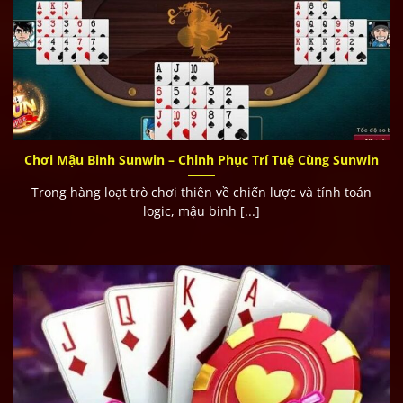
APK từ link chính thức.
Tài khoản bị khóa thì phải làm sao?
Liên hệ ngay CSKH qua Telegram hoặc email để được hỗ
trợ mở lại tài khoản.
Lời Kết – Trải Nghiệm Giải Trí Đỉnh Cao Tại
Chơi Mậu Binh Sunwin – Chinh Phục Trí Tuệ Cùng Sunwin
Sunwin Club!
Trong hàng loạt trò chơi thiên về chiến lược và tính toán
Sunwin
không chỉ là nơi để chơi game, mà là nơi để
logic, mậu binh [...]
“vừa chơi – vừa kiếm – vừa chill”. Với hệ thống game bài
Macao độc quyền, giao diện đẹp, rút tiền nhanh, cùng
hàng loạt tính năng thông minh, nhà cái xứng đáng là
cổng game đổi thưởng số 1 năm 2026.
Tải app Sun win ngay hôm nay, truy cập link
chính thức mới nhất và bắt đầu hành trình đổi
thưởng đầy kịch tính!