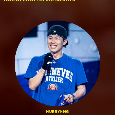
hàng ngàn người “hốt bạc” thành công từ cổng game
đổi thưởng hàng đầu này.
Hơn 15 triệu lượt tải app
Sun win
Giao dịch lên đến 300+ tỷ VNĐ mỗi tháng
200K+ lượt chơi/ngày
95% game thủ hài lòng – đánh giá 5 sao
Kho Game Hot Tại Sunwin Club – Chơi Là Mê,
Trúng Là Phê
Không cần “đu trend” game mới, chỉ cần mở ứng dụng
nhà cái là bạn đã có cả một vũ trụ giải trí trong tầm tay:
Game bài
Sun win
:
Tiến lên miền Nam – Bắc
Poker, Xì tố, Phỏm, Mậu binh
HURRYKNG