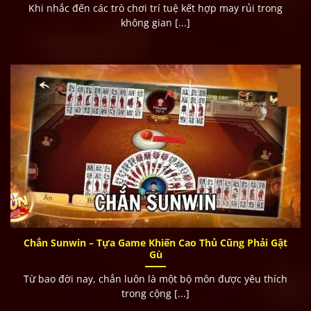
Khi nhắc đến các trò chơi trí tuệ kết hợp may rủi trong
Tải qua cấu hình → Cho phép xác minh
không gian [...]
Đăng ký tài khoản
Mở app → Chọn “Đăng ký”
Nhập thông tin (username, mật khẩu)
Xác nhận → Hoàn tất đăng ký
Chắn Sunwin – Tựa Game Khiến Cao Thủ Cũng Phải Gật
Gù
Từ bao đời nay, chắn luôn là một bộ môn được yêu thích
trong cộng [...]