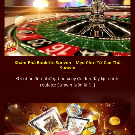
Khám Phá Roulette Sunwin – Mẹo Chơi Từ Cao Thủ
Sunwin
Khi nhắc đến những bàn xoay đỏ đen đầy kịch tính,
roulette Sunwin luôn là [...]