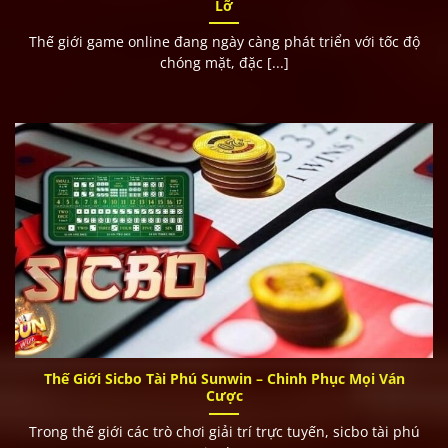
Lỡ
Thế giới game online đang ngày càng phát triển với tốc độ
chóng mặt, đặc [...]
Thế Giới Sicbo Tài Phú Sunwin – Chinh Phục Mọi Ván
Cược
Trong thế giới các trò chơi giải trí trực tuyến, sicbo tài phú