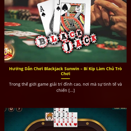
Một Vài Câu Hỏi Thường Gặp Khi Chơi Game
Tại Nhà Cái
Link Sunwin nào là chính thức?
Truy cập ngay:
https://airnetwork.cl/
để đảm bảo an toàn, tránh lừa đảo.
Có thể rút tiền 24/7 không?
Được! Hệ thống xử lý nạp – rút tự động, hoạt động 24/7
Hướng Dẫn Chơi Blackjack Sunwin – Bí Kíp Làm Chủ Trò
Chơi
kể cả lễ Tết.
Trong thế giới game giải trí đỉnh cao, nơi mà sự tinh tế và
Có chơi được trên máy tính không?
chiến [...]
Có! Nhà cái
Tài Xỉu Sunwin
hỗ trợ chơi trực tiếp trên
mọi trình duyệt như Chrome, Cốc Cốc, Edge…
Nhà cái Sun win có ứng dụng trên CH Play không?
Không. Do là game đổi thưởng, bạn chỉ có thể tải file