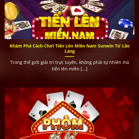
Tính Năng Đặc Biệt Khi Cá Cược Tại Nhà Cái
Hàng Đầu
Nếu bạn nghĩ game đổi thưởng chỉ có nạp-rút và chơi
thì nhầm to! Nhà cái
Tài Xỉu Sunwin
còn mang đến hệ
sinh thái tính năng khiến ai cũng bất ngờ.
Khám Phá Cách Chơi Tiến Lên Miền Nam Sunwin Từ Lão
Làng
Trong thế giới giải trí trực tuyến, không phải tự nhiên mà
tiến lên miền [...]
Các tính năng đặc biệt giúp nhà cái tạo ấn tượng mạnh với
người chơi