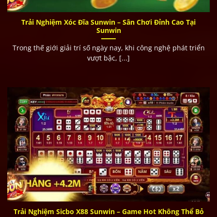
Trải Nghiệm Xóc Đĩa Sunwin – Sân Chơi Đỉnh Cao Tại
Sunwin
Trong thế giới giải trí số ngày nay, khi công nghệ phát triển
vượt bậc, [...]
Trải Nghiệm Sicbo X88 Sunwin – Game Hot Không Thể Bỏ