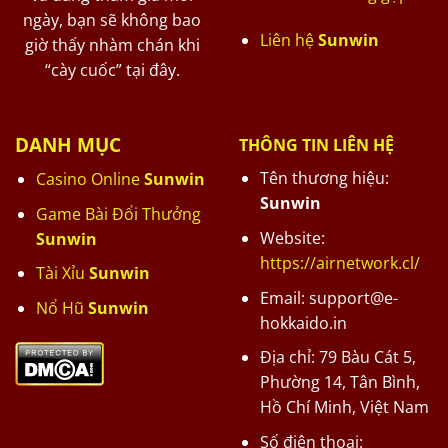
ngày, bạn sẽ không bao
Liên hệ
Sunwin
giờ thấy nhàm chán khi
“cày cuốc” tại đây.
DANH MỤC
THÔNG TIN LIÊN HỆ
Tên thương hiệu:
Casino Online
Sunwin
Sunwin
Game Bài Đổi Thưởng
Website:
Sunwin
https://airnetwork.cl/
Tài Xỉu
Sunwin
Email:
support@e-
Nổ Hũ
Sunwin
hokkaido.in
Địa chỉ: 79 Bàu Cát 5,
Phường 14, Tân Bình,
Hồ Chí Minh, Việt Nam
Số điện thoại: